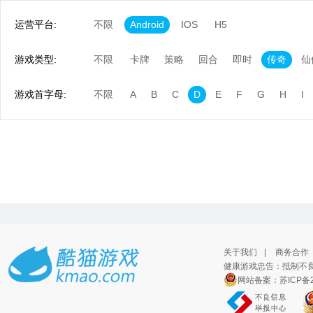
运营平台:
不限
Android
IOS
H5
游戏类型:
不限
卡牌
策略
回合
即时
传奇
仙
游戏首字母:
不限
A
B
C
D
E
F
G
H
I
关于我们
|
商务合作
健康游戏忠告：抵制不良
网站备案：
苏ICP备2