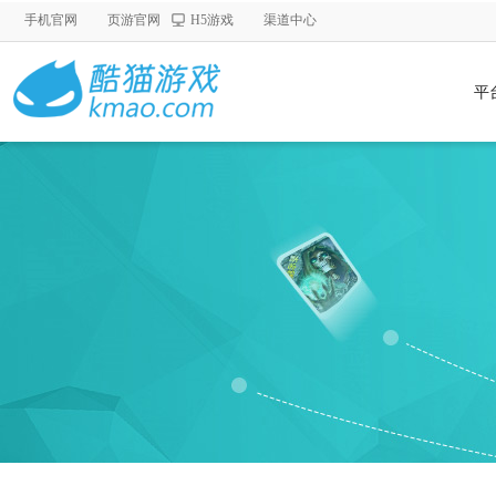
手机官网
页游官网
H5游戏
渠道中心
平