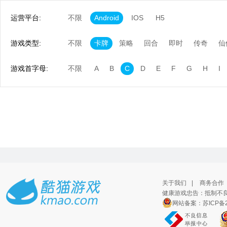
运营平台:
不限
Android
IOS
H5
游戏类型:
不限
卡牌
策略
回合
即时
传奇
仙
游戏首字母:
不限
A
B
C
D
E
F
G
H
I
关于我们
|
商务合作
健康游戏忠告：抵制不良
网站备案：
苏ICP备2