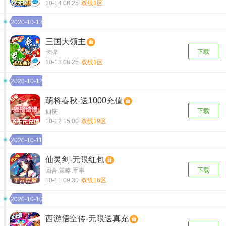
10-14 08:25
双线1区
2020-10-13
三国大领主
下载
卡牌
10-13 08:25
双线1区
2020-10-12
萌将春秋-送1000充值
下载
仙侠
10-12 15:00
双线19区
2020-10-11
仙灵剑-无限红包
下载
回合.策略.军事
10-11 09:30
双线16区
2020-10-10
西游悟空传-无限送真充