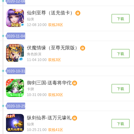
2020-12-08
仙剑至尊（送充值卡）
下载
仙侠
12-08 10:00
双线28区
2020-11-04
伏魔情缘（至尊无限版）
下载
角色扮演
11-04 10:00
双线3区
2020-10-31
御剑三国-送毒将华佗
下载
卡牌
10-31 09:00
双线30区
2020-10-25
纵剑仙界-送万元壕礼
下载
仙侠
10-25 21:00
双线41区