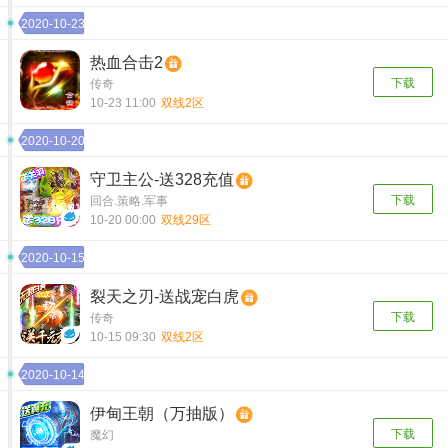
2020-10-23
热血合击2
下载
传奇
10-23 11:00
双线2区
2020-10-20
守卫主公-送328充值
下载
回合.策略.军事
10-20 00:00
双线29区
2020-10-15
裂天之刃-送战宠白虎
下载
传奇
10-15 09:30
双线2区
2020-10-14
伊甸王朝（万抽版）
下载
魔幻