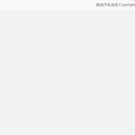
酷猫手机游戏 Copyrigh