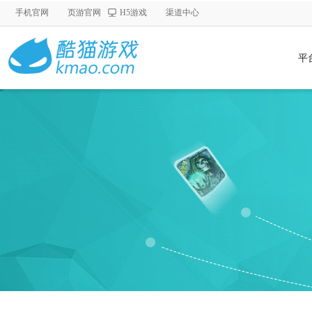
手机官网
页游官网
H5游戏
渠道中心
平