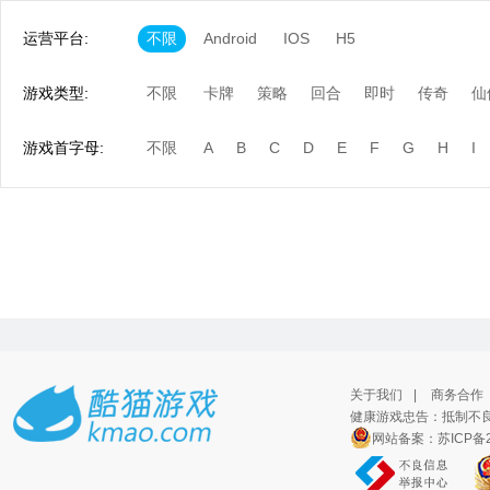
运营平台:
不限
Android
IOS
H5
游戏类型:
不限
卡牌
策略
回合
即时
传奇
仙
游戏首字母:
不限
A
B
C
D
E
F
G
H
I
关于我们
|
商务合作
健康游戏忠告：抵制不良
网站备案：
苏ICP备2