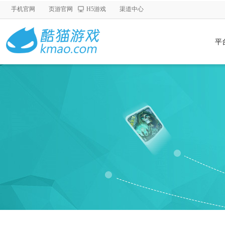
手机官网
页游官网
H5游戏
渠道中心
平