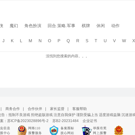
侠
魔幻
角色扮演
回合.策略.军事
棋牌
休闲
动作
J
K
L
M
N
O
P
Q
R
S
T
U
V
W
X
没找到您搜索的内容。。。
|
商务合作
|
合作伙伴
|
家长监督
|
客服帮助
告：抵制不良游戏 拒绝盗版游戏 注意自我保护 谨防受骗上当 适度游戏益脑 沉迷游
案：
苏ICP备2023028896号-2
苏B2-20231484
企业证书