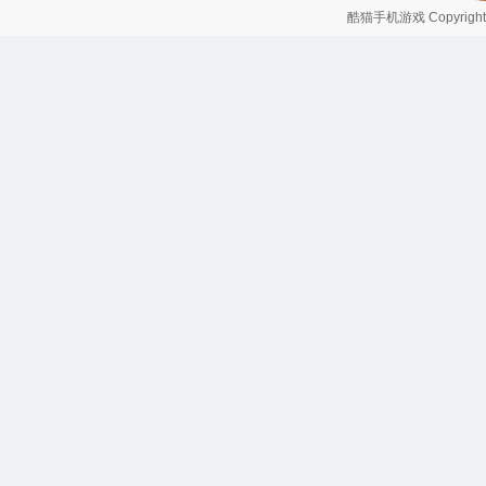
酷猫手机游戏 Copyrigh