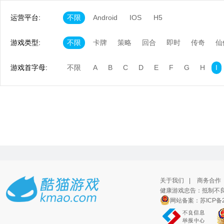
运营平台:
不限
Android
IOS
H5
游戏类型:
不限
卡牌
策略
回合
即时
传奇
仙
游戏首字母:
不限
A
B
C
D
E
F
G
H
I
关于我们
|
商务合作
健康游戏忠告：抵制不良
网站备案：
苏ICP备2