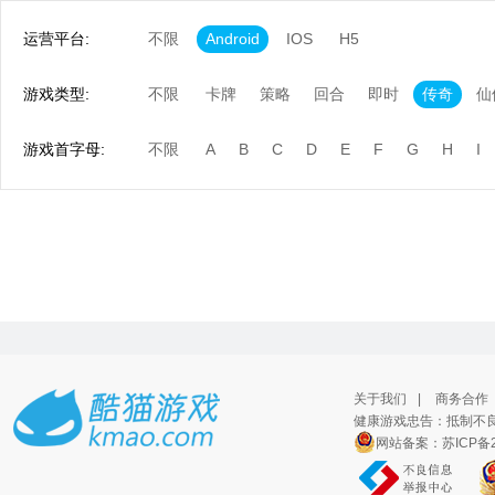
运营平台:
不限
Android
IOS
H5
游戏类型:
不限
卡牌
策略
回合
即时
传奇
仙
游戏首字母:
不限
A
B
C
D
E
F
G
H
I
关于我们
|
商务合作
健康游戏忠告：抵制不良
网站备案：
苏ICP备2