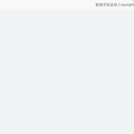
酷猫手机游戏 Copyrigh