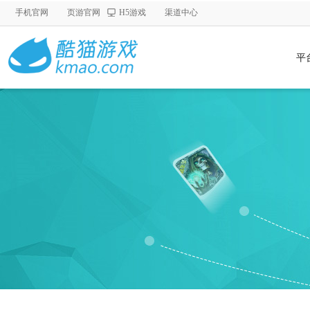
手机官网
页游官网
H5游戏
渠道中心
平