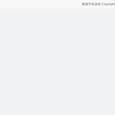
酷猫手机游戏 Copyrigh