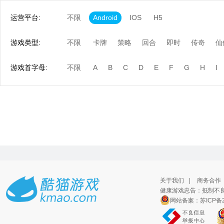
运营平台:
不限
Android
IOS
H5
游戏类型:
不限
卡牌
策略
回合
即时
传奇
仙
游戏首字母:
不限
A
B
C
D
E
F
G
H
I
关于我们
|
商务合作
健康游戏忠告：抵制不良
网站备案：
苏ICP备2