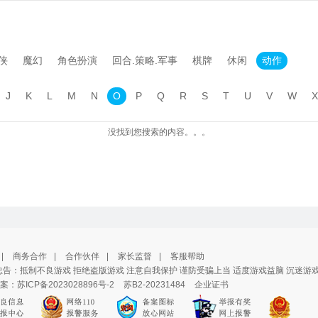
侠
魔幻
角色扮演
回合.策略.军事
棋牌
休闲
动作
J
K
L
M
N
O
P
Q
R
S
T
U
V
W
X
没找到您搜索的内容。。。
|
商务合作
|
合作伙伴
|
家长监督
|
客服帮助
告：抵制不良游戏 拒绝盗版游戏 注意自我保护 谨防受骗上当 适度游戏益脑 沉迷游
案：
苏ICP备2023028896号-2
苏B2-20231484
企业证书