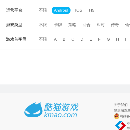
运营平台:
不限
Android
IOS
H5
游戏类型:
不限
卡牌
策略
回合
即时
传奇
仙
游戏首字母:
不限
A
B
C
D
E
F
G
H
I
关于我们
健康游戏忠
网站备