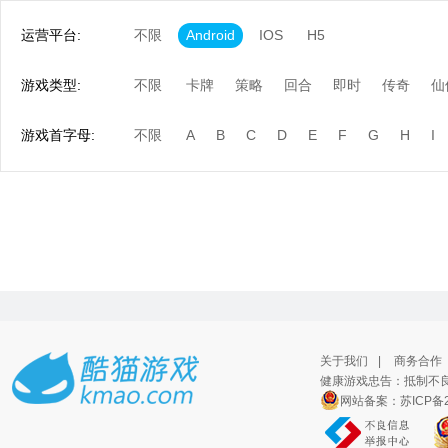
运营平台:
不限
Android
IOS
H5
游戏类型:
不限
卡牌
策略
回合
即时
传奇
仙
游戏首字母:
不限
A
B
C
D
E
F
G
H
I
关于我们
|
商务合作
健康游戏忠告：抵制不良
网站备案：
苏ICP备2