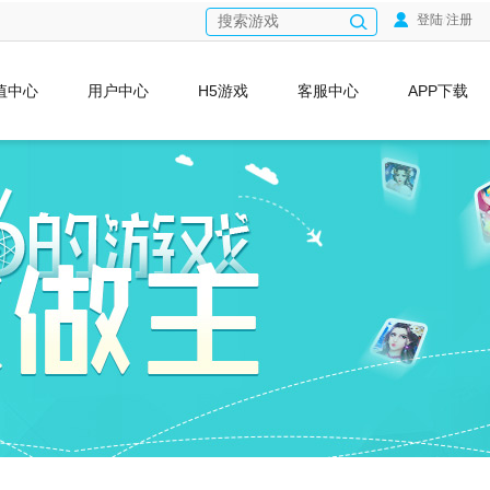
登陆
/
注册
值中心
用户中心
H5游戏
客服中心
APP下载