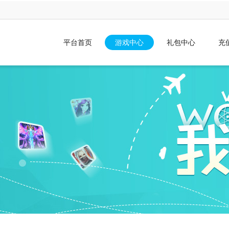
平台首页
游戏中心
礼包中心
充