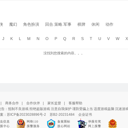
侠
魔幻
角色扮演
回合.策略.军事
棋牌
休闲
动作
J
K
L
M
N
O
P
Q
R
S
T
U
V
W
X
没找到您搜索的内容。。。
|
商务合作
|
合作伙伴
|
家长监督
|
客服帮助
告：抵制不良游戏 拒绝盗版游戏 注意自我保护 谨防受骗上当 适度游戏益脑 沉迷游
案：
苏ICP备2023028896号-2
苏B2-20231484
企业证书