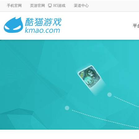
手机官网
页游官网
H5游戏
渠道中心
平