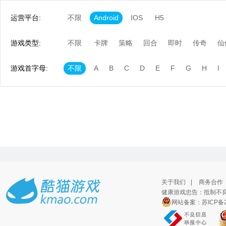
运营平台:
不限
Android
IOS
H5
游戏类型:
不限
卡牌
策略
回合
即时
传奇
仙
游戏首字母:
不限
A
B
C
D
E
F
G
H
I
关于我们
|
商务合作
健康游戏忠告：抵制不良
网站备案：
苏ICP备2