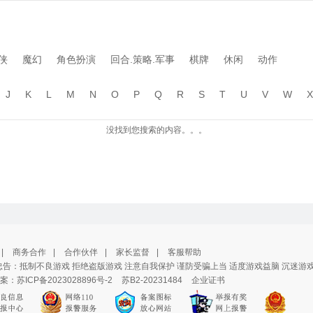
侠
魔幻
角色扮演
回合.策略.军事
棋牌
休闲
动作
J
K
L
M
N
O
P
Q
R
S
T
U
V
W
X
没找到您搜索的内容。。。
|
商务合作
|
合作伙伴
|
家长监督
|
客服帮助
告：抵制不良游戏 拒绝盗版游戏 注意自我保护 谨防受骗上当 适度游戏益脑 沉迷游
案：
苏ICP备2023028896号-2
苏B2-20231484
企业证书