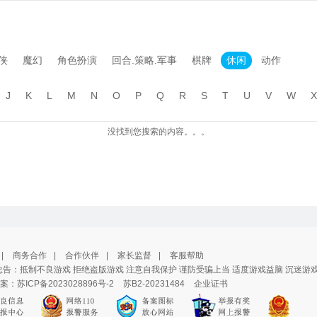
侠
魔幻
角色扮演
回合.策略.军事
棋牌
休闲
动作
J
K
L
M
N
O
P
Q
R
S
T
U
V
W
X
没找到您搜索的内容。。。
|
商务合作
|
合作伙伴
|
家长监督
|
客服帮助
告：抵制不良游戏 拒绝盗版游戏 注意自我保护 谨防受骗上当 适度游戏益脑 沉迷游
案：
苏ICP备2023028896号-2
苏B2-20231484
企业证书