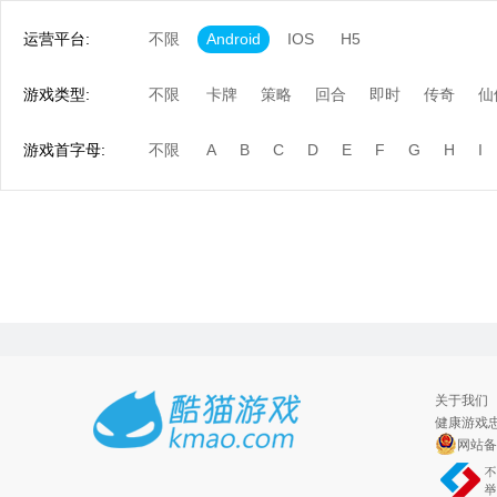
运营平台:
不限
Android
IOS
H5
游戏类型:
不限
卡牌
策略
回合
即时
传奇
仙
游戏首字母:
不限
A
B
C
D
E
F
G
H
I
关于我们
健康游戏忠
网站备