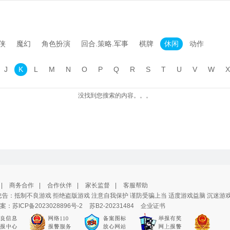
侠
魔幻
角色扮演
回合.策略.军事
棋牌
休闲
动作
J
K
L
M
N
O
P
Q
R
S
T
U
V
W
X
没找到您搜索的内容。。。
|
商务合作
|
合作伙伴
|
家长监督
|
客服帮助
告：抵制不良游戏 拒绝盗版游戏 注意自我保护 谨防受骗上当 适度游戏益脑 沉迷游
案：
苏ICP备2023028896号-2
苏B2-20231484
企业证书