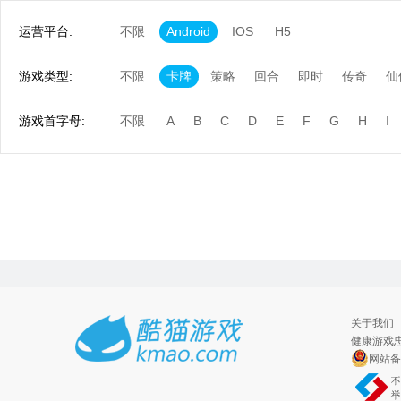
运营平台:
不限
Android
IOS
H5
游戏类型:
不限
卡牌
策略
回合
即时
传奇
仙
游戏首字母:
不限
A
B
C
D
E
F
G
H
I
关于我们
健康游戏忠
网站备