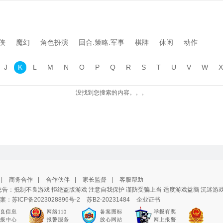
侠
魔幻
角色扮演
回合.策略.军事
棋牌
休闲
动作
J
K
L
M
N
O
P
Q
R
S
T
U
V
W
X
没找到您搜索的内容。。。
|
商务合作
|
合作伙伴
|
家长监督
|
客服帮助
告：抵制不良游戏 拒绝盗版游戏 注意自我保护 谨防受骗上当 适度游戏益脑 沉迷游
案：
苏ICP备2023028896号-2
苏B2-20231484
企业证书